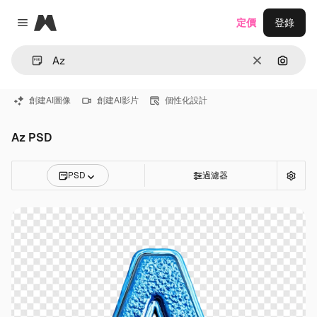
Magnific
定價
登錄
Close menu
清除
通過圖
創建AI圖像
創建AI影片
個性化設計
Az PSD
PSD
過濾器