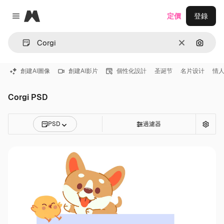
Magnific
定價
登錄
Close menu
清除
通過圖
創建AI圖像
創建AI影片
個性化設計
圣诞节
名片设计
情
Corgi PSD
PSD
過濾器