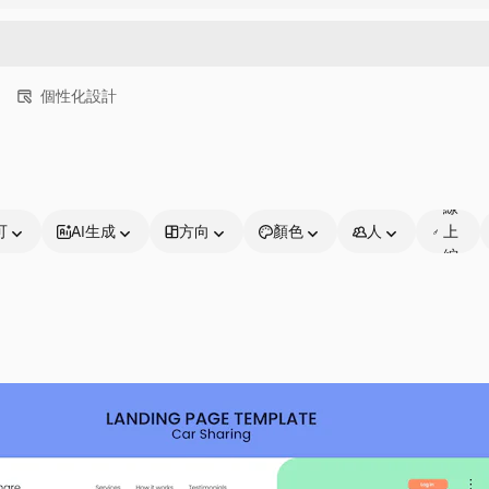
個性化設計
可
線
可
AI生成
方向
顏色
人
上
編
輯