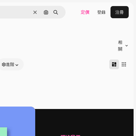
定價
登錄
注冊
清除
通過圖像搜索
搜尋
相
關
進階