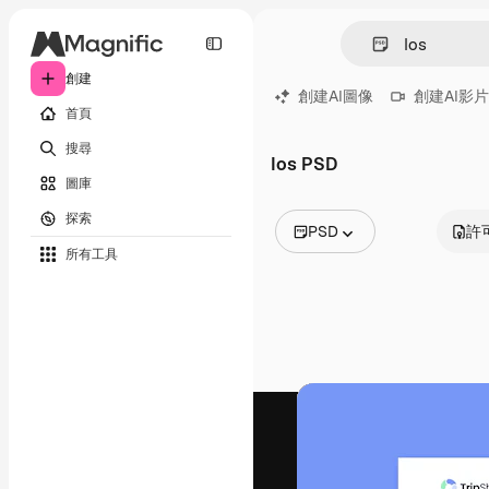
創建
創建AI圖像
創建AI影片
首頁
搜尋
Ios PSD
圖庫
探索
PSD
許
所有工具
所有圖像
矢量
插圖
照片
PSD
模板
模型
視頻
片段
動態圖形
影片範本
圖標
3D模型