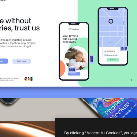
產品
開始使用
佳作品的創意平台。擁有超過
Spaces
Academy
，涵蓋創意人士、企業、代理商
AI助手
文件
AI圖像生成器
客服
港)
AI視頻生成器
使用條款
AI語音生成器
隱私政策
圖庫內容
原創作品
新增
MCP用於
Cookie 政策
新
增
Claude/ChatGPT
信任中心
AI助手
新增
聯盟夥伴
API
企業
流動應用程式
所有Magnific工具
-
2026
Freepik Company S.L.U.
版權所有
.
By clicking “Accept All Cookies”, you ag