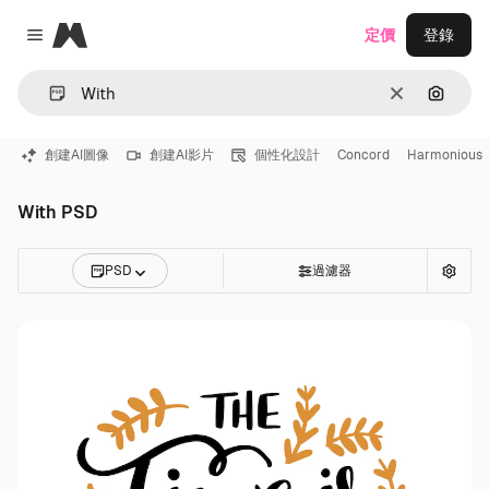
Magnific
定價
登錄
Close menu
清除
通過圖
創建AI圖像
創建AI影片
個性化設計
Concord
Harmonious
With PSD
PSD
過濾器