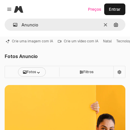
Magnific
Preços
Entrar
Close menu
Limpar
Pesqui
Crie uma imagem com IA
Crie um vídeo com IA
Natal
Tecnolo
Fotos Anuncio
Fotos
Filtros