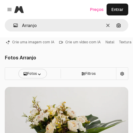
Magnific
Preços
Entrar
Close menu
Limpar
Pesqui
Crie uma imagem com IA
Crie um vídeo com IA
Natal
Textura
Fotos Arranjo
Fotos
Filtros