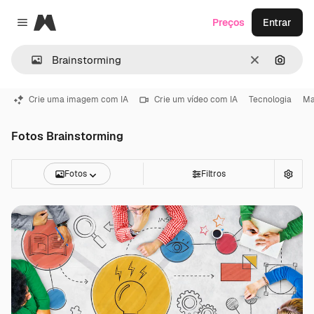
Magnific
Preços
Entrar
Close menu
Limpar
Pesqui
Crie uma imagem com IA
Crie um vídeo com IA
Tecnologia
Ma
Fotos Brainstorming
Fotos
Filtros