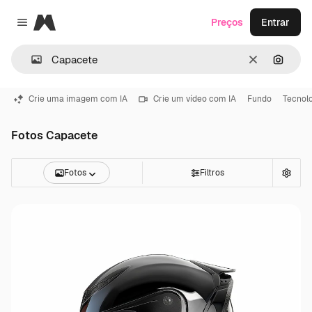
Magnific
Preços
Entrar
Close menu
Limpar
Pesqui
Crie uma imagem com IA
Crie um vídeo com IA
Fundo
Tecnol
Fotos Capacete
Fotos
Filtros