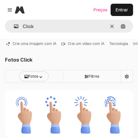
Magnific
Preços
Entrar
Close menu
Limpar
Pesqui
Crie uma imagem com IA
Crie um vídeo com IA
Tecnologia
In
Fotos Click
Fotos
Filtros