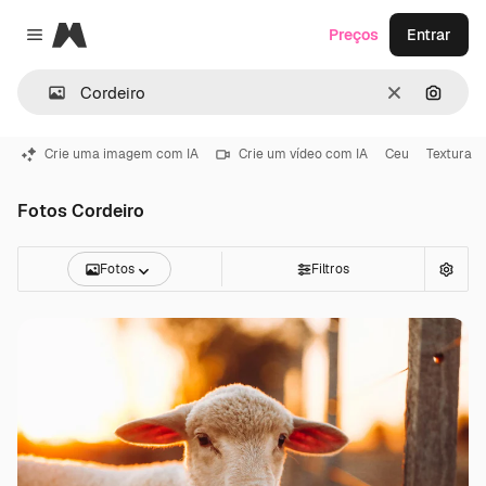
Magnific
Preços
Entrar
Close menu
Limpar
Pesqui
Crie uma imagem com IA
Crie um vídeo com IA
Ceu
Textura
Fotos Cordeiro
Fotos
Filtros