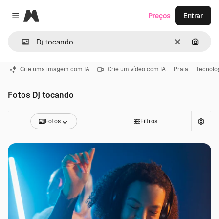
Magnific
Preços
Entrar
Close menu
Limpar
Pesqui
Crie uma imagem com IA
Crie um vídeo com IA
Praia
Tecnolo
Fotos Dj tocando
Fotos
Filtros