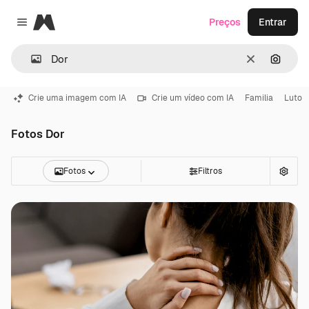
Magnific
Preços
Entrar
Close menu
Limpar
Pesqui
Crie uma imagem com IA
Crie um vídeo com IA
Familia
Luto
Fotos Dor
Fotos
Filtros