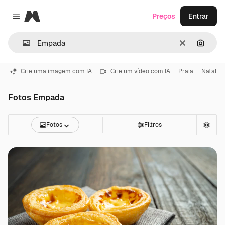
Magnific
Preços
Entrar
Close menu
Limpar
Pesqui
Crie uma imagem com IA
Crie um vídeo com IA
Praia
Natal
Fotos Empada
Fotos
Filtros