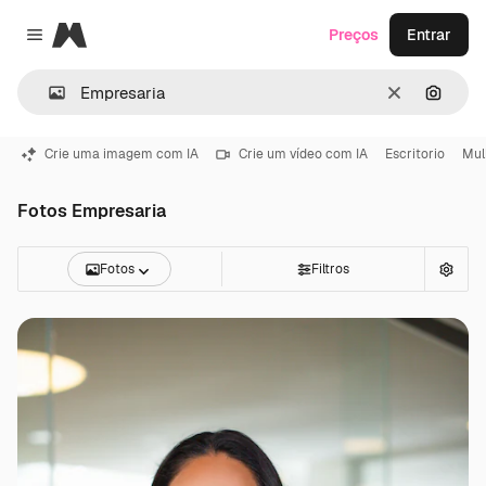
Magnific
Preços
Entrar
Close menu
Limpar
Pesqui
Crie uma imagem com IA
Crie um vídeo com IA
Escritorio
Mul
Fotos Empresaria
Fotos
Filtros