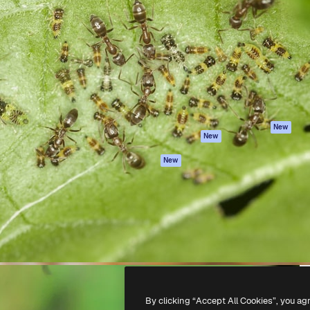
iativa para você direcionar
Spaces
Academy
alho. Mais de 1 milhão de
Assistente de IA
Documentação
e criativos, empresas,
Gerador de
Atendimento
dios.
imagens
Termos e
Gerador de vídeos
condições
Texto para voz
Política de
privacidade
Conteúdo de stock
Originais
MCP para
New
New
Claude/ChatGPT
Política de cooki
Agentes
Central de
New
confiabilidade
API
Afiliados
App móvel
Empresas
Todas as
ferramentas
-
2026
Freepik Company S.L.U.
Todos os direitos reservados
.
By clicking “Accept All Cookies”, you ag