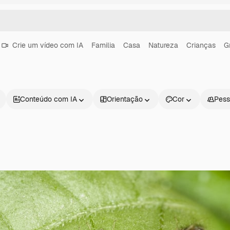
Crie um vídeo com IA
Familia
Casa
Natureza
Crianças
G
Conteúdo com IA
Orientação
Cor
Pess
Produtos
Começar