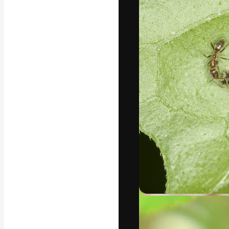
A plataforma cr
seu melhor trab
assinantes entr
agências e estú
Português
Copyright © 2010