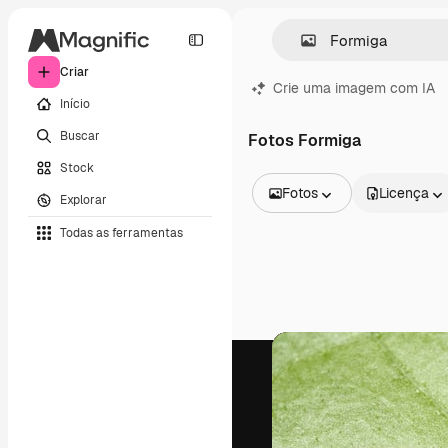
Criar
Crie uma imagem com IA
Início
Buscar
Fotos Formiga
Stock
Fotos
Licença
Explorar
Todas as imagens
Todas as ferramentas
Vetores
Ilustrações
Fotos
PSD
Modelos
Mockups
Vídeos
Clipes de vídeo
Animações
Modelos de vídeos
Ícones
Modelos 3D
Fontes