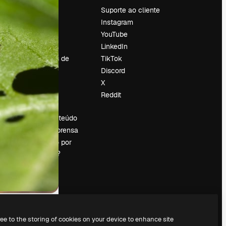
Preços
Suporte ao cliente
Sobre nós
Instagram
Reviews
YouTube
Emprego
LinkedIn
Tendências de
TikTok
pesquisa
Discord
Blog
X
Eventos
Reddit
es
Slidesgo
Vender conteúdo
Sala de imprensa
Procurando por
magnific.ai?
ree to the storing of cookies on your device to enhance site