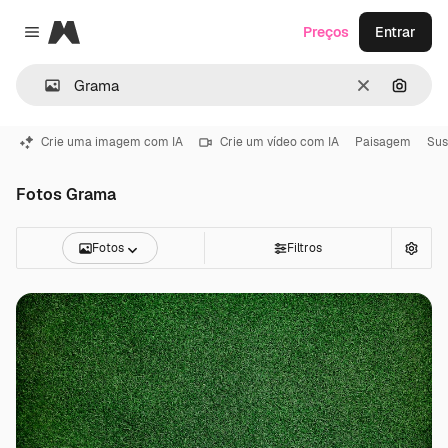
Magnific
Preços
Entrar
Close menu
Limpar
Pesqui
Crie uma imagem com IA
Crie um vídeo com IA
Paisagem
Sus
Fotos Grama
Fotos
Filtros