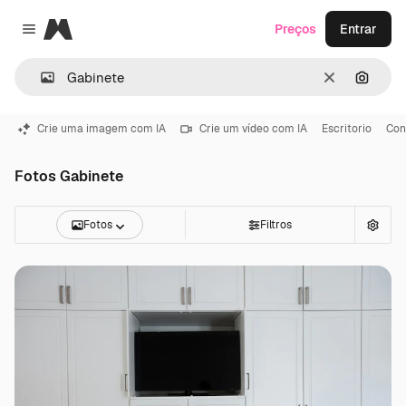
Magnific
Preços
Entrar
Close menu
Limpar
Pesqui
Crie uma imagem com IA
Crie um vídeo com IA
Escritorio
Con
Fotos Gabinete
Fotos
Filtros