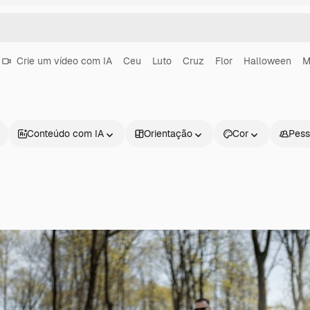
Crie um vídeo com IA
Ceu
Luto
Cruz
Flor
Halloween
M
Conteúdo com IA
Orientação
Cor
Pess
Produtos
Começar