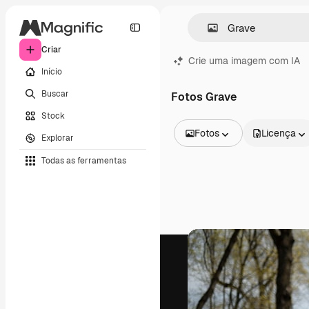
Criar
Crie uma imagem com IA
Início
Buscar
Fotos Grave
Stock
Fotos
Licença
Explorar
Todas as imagens
Todas as ferramentas
Vetores
Ilustrações
Fotos
PSD
Modelos
Mockups
Vídeos
Clipes de vídeo
Animações
Modelos de vídeos
Ícones
Modelos 3D
Fontes