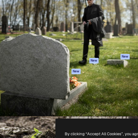
iativa para você direcionar
Spaces
Academy
alho. Mais de 1 milhão de
Assistente de IA
Documentação
e criativos, empresas,
Gerador de
Atendimento
dios.
imagens
Termos e
Gerador de vídeos
condições
Texto para voz
Política de
privacidade
Conteúdo de stock
Originais
MCP para
New
New
Claude/ChatGPT
Política de cooki
Agentes
Central de
New
confiabilidade
API
Afiliados
App móvel
Empresas
Todas as
ferramentas
-
2026
Freepik Company S.L.U.
Todos os direitos reservados
.
By clicking “Accept All Cookies”, you ag