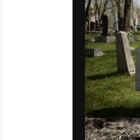
A plataforma cr
seu melhor trab
assinantes entr
agências e estú
Português
Copyright © 2010