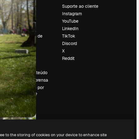
Preços
Suporte ao cliente
Sobre nós
Instagram
Reviews
YouTube
Emprego
LinkedIn
Tendências de
TikTok
pesquisa
Discord
Blog
X
Eventos
Reddit
es
Slidesgo
Vender conteúdo
Sala de imprensa
Procurando por
magnific.ai?
ree to the storing of cookies on your device to enhance site