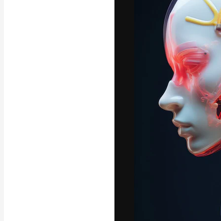
A plataforma cr
seu melhor trab
assinantes entr
agências e estú
Português
Copyright © 2010