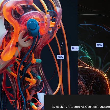
iativa para você direcionar
Spaces
Academy
alho. Mais de 1 milhão de
Assistente de IA
Documentação
e criativos, empresas,
Gerador de
Atendimento
dios.
imagens
Termos e
Gerador de vídeos
condições
Texto para voz
Política de
privacidade
Conteúdo de stock
Originais
MCP para
New
New
Claude/ChatGPT
Política de cooki
Agentes
Central de
New
confiabilidade
API
Afiliados
App móvel
Empresas
Todas as
ferramentas
-
2026
Freepik Company S.L.U.
Todos os direitos reservados
.
By clicking “Accept All Cookies”, you ag