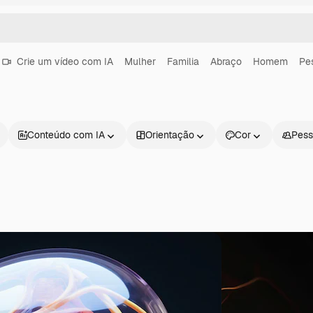
Crie um vídeo com IA
Mulher
Familia
Abraço
Homem
Pe
Conteúdo com IA
Orientação
Cor
Pess
Produtos
Começar