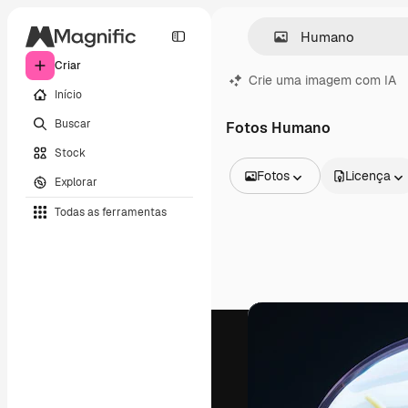
Criar
Crie uma imagem com IA
Início
Buscar
Fotos Humano
Stock
Fotos
Licença
Explorar
Todas as imagens
Todas as ferramentas
Vetores
Ilustrações
Fotos
PSD
Modelos
Mockups
Vídeos
Clipes de vídeo
Animações
Modelos de vídeos
Ícones
Modelos 3D
Fontes