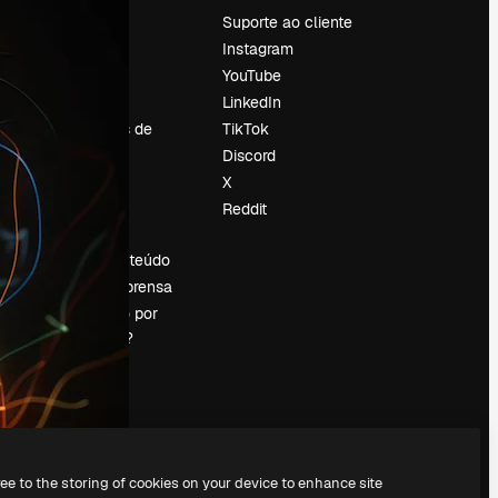
Preços
Suporte ao cliente
Sobre nós
Instagram
Reviews
YouTube
Emprego
LinkedIn
Tendências de
TikTok
pesquisa
Discord
Blog
X
Eventos
Reddit
es
Slidesgo
Vender conteúdo
Sala de imprensa
Procurando por
magnific.ai?
ree to the storing of cookies on your device to enhance site