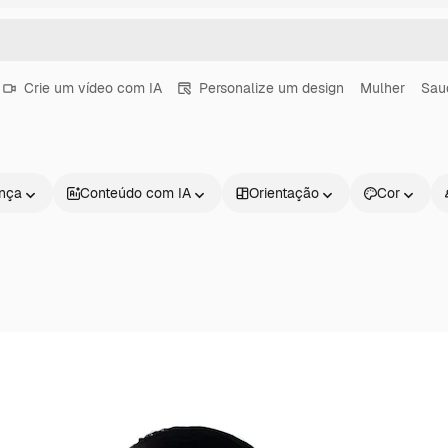
Crie um vídeo com IA
Personalize um design
Mulher
Sau
ença
Conteúdo com IA
Orientação
Cor
Produtos
Começar