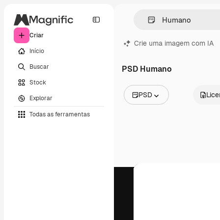
Criar
Crie uma imagem com IA
Início
Buscar
PSD Humano
Stock
PSD
Lic
Explorar
Todas as imagens
Todas as ferramentas
Vetores
Ilustrações
Fotos
PSD
Modelos
Mockups
Vídeos
Clipes de vídeo
Animações
Modelos de vídeos
Ícones
Modelos 3D
Fontes