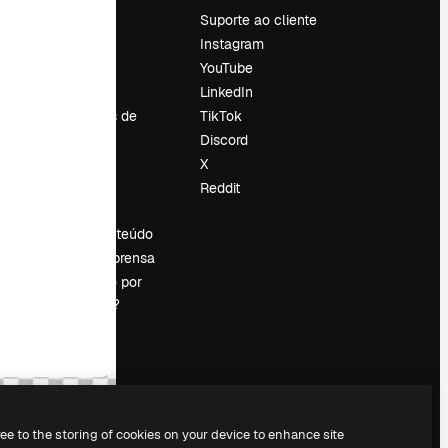
Preços
Suporte ao cliente
Sobre nós
Instagram
Reviews
YouTube
Emprego
LinkedIn
Tendências de
TikTok
pesquisa
Discord
Blog
X
Eventos
Reddit
es
Slidesgo
Vender conteúdo
Sala de imprensa
Procurando por
magnific.ai?
ree to the storing of cookies on your device to enhance site