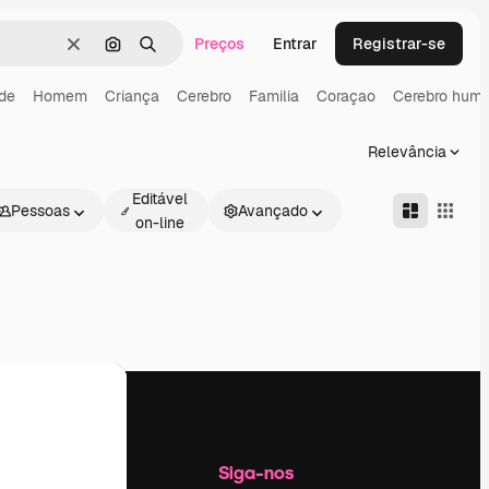
Preços
Entrar
Registrar-se
Limpar
Pesquisar por imagem
Buscar
de
Homem
Criança
Cerebro
Familia
Coraçao
Cerebro hum
Relevância
Editável
Pessoas
Avançado
on-line
Empresa
Siga-nos