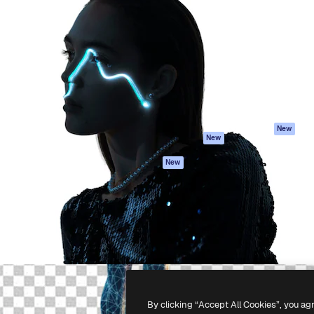
iativa para você direcionar
Spaces
Academy
alho. Mais de 1 milhão de
Assistente de IA
Documentação
e criativos, empresas,
Gerador de
Atendimento
dios.
imagens
Termos e
Gerador de vídeos
condições
Texto para voz
Política de
privacidade
Conteúdo de stock
Originais
MCP para
New
New
Claude/ChatGPT
Política de cooki
Agentes
Central de
New
confiabilidade
API
Afiliados
App móvel
Empresas
Todas as
ferramentas
-
2026
Freepik Company S.L.U.
Todos os direitos reservados
.
By clicking “Accept All Cookies”, you ag