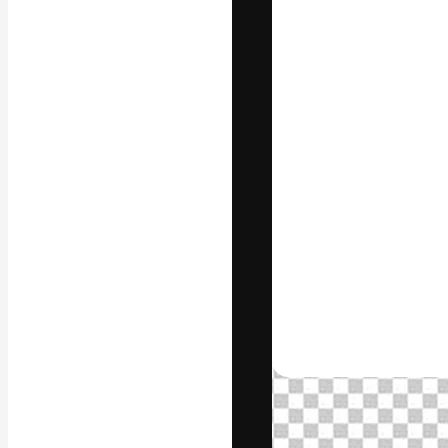
A plataforma cr
seu melhor trab
assinantes entr
agências e estú
Português
Copyright © 2010