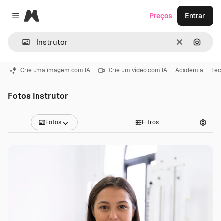
Magnific
Preços
Entrar
Close menu
Limpar
Pesqui
Crie uma imagem com IA
Crie um vídeo com IA
Academia
Tec
Fotos Instrutor
Fotos
Filtros