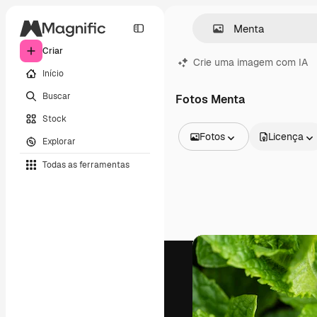
Criar
Crie uma imagem com IA
Início
Buscar
Fotos Menta
Stock
Fotos
Licença
Explorar
Todas as imagens
Todas as ferramentas
Vetores
Ilustrações
Fotos
PSD
Modelos
Mockups
Vídeos
Clipes de vídeo
Animações
Modelos de vídeos
Ícones
Modelos 3D
Fontes