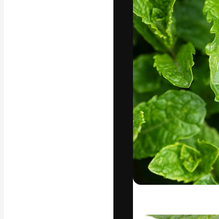
A plataforma cr
seu melhor trab
assinantes entr
agências e estú
Português
Copyright © 2010