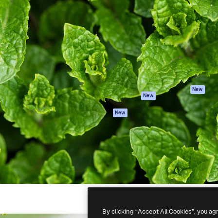
iativa para você direcionar
Spaces
Academy
alho. Mais de 1 milhão de
Assistente de IA
Documentação
e criativos, empresas,
Gerador de
Atendimento
dios.
imagens
Termos e
Gerador de vídeos
condições
Texto para voz
Política de
privacidade
Conteúdo de stock
Originais
MCP para
New
New
Claude/ChatGPT
Política de cooki
Agentes
Central de
New
confiabilidade
API
Afiliados
App móvel
Empresas
Todas as
ferramentas
-
2026
Freepik Company S.L.U.
Todos os direitos reservados
.
By clicking “Accept All Cookies”, you ag