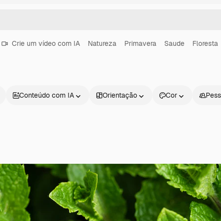
Crie um vídeo com IA
Natureza
Primavera
Saude
Floresta
Conteúdo com IA
Orientação
Cor
Pess
Produtos
Começar