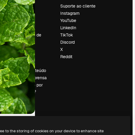
Preços
Suporte ao cliente
Sobre nós
Instagram
Reviews
YouTube
Emprego
LinkedIn
Tendências de
TikTok
pesquisa
Discord
Blog
X
Eventos
Reddit
es
Slidesgo
Vender conteúdo
Sala de imprensa
Procurando por
magnific.ai?
ree to the storing of cookies on your device to enhance site