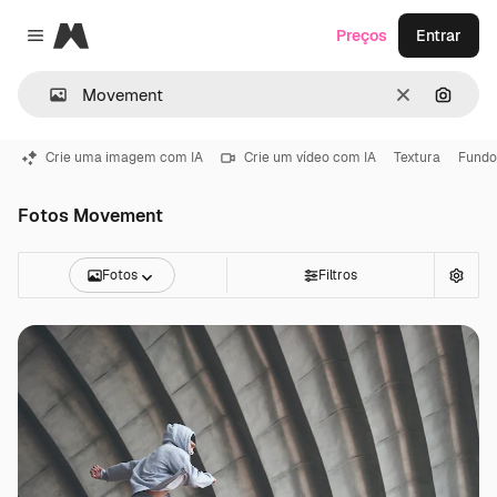
Magnific
Preços
Entrar
Close menu
Limpar
Pesqui
Crie uma imagem com IA
Crie um vídeo com IA
Textura
Fundo
Fotos Movement
Fotos
Filtros