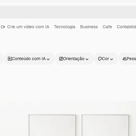
Crie um vídeo com IA
Tecnologia
Business
Cafe
Contabili
Conteúdo com IA
Orientação
Cor
Pess
Produtos
Começar