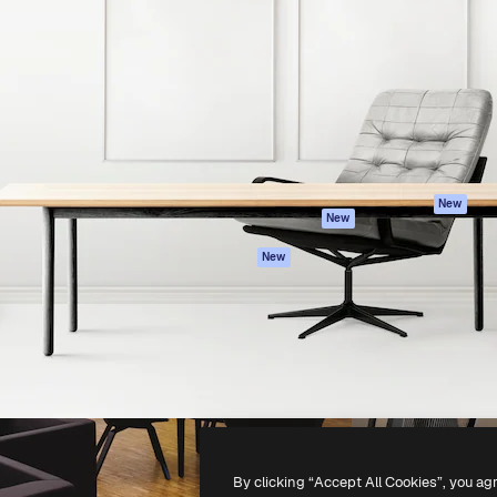
iativa para você direcionar
Spaces
Academy
alho. Mais de 1 milhão de
Assistente de IA
Documentação
e criativos, empresas,
Gerador de
Atendimento
dios.
imagens
Termos e
Gerador de vídeos
condições
Texto para voz
Política de
privacidade
Conteúdo de stock
Originais
MCP para
New
New
Claude/ChatGPT
Política de cooki
Agentes
Central de
New
confiabilidade
API
Afiliados
App móvel
Empresas
Todas as
ferramentas
-
2026
Freepik Company S.L.U.
Todos os direitos reservados
.
By clicking “Accept All Cookies”, you ag