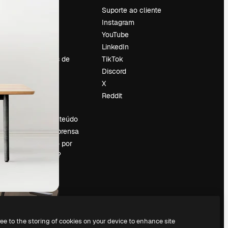
Preços
Suporte ao cliente
Sobre nós
Instagram
Reviews
YouTube
Emprego
LinkedIn
Tendências de
TikTok
pesquisa
Discord
Blog
X
Eventos
Reddit
es
Slidesgo
Vender conteúdo
Sala de imprensa
Procurando por
magnific.ai?
ree to the storing of cookies on your device to enhance site