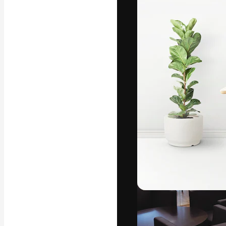
A plataforma cr
seu melhor trab
assinantes entr
agências e estú
Português
Copyright © 2010