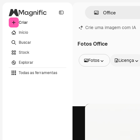
Criar
Crie uma imagem com IA
Início
Buscar
Fotos Office
Stock
Fotos
Licença
Explorar
Todas as imagens
Todas as ferramentas
Vetores
Ilustrações
Fotos
PSD
Modelos
Mockups
Vídeos
Clipes de vídeo
Animações
Modelos de vídeos
Ícones
Modelos 3D
Fontes