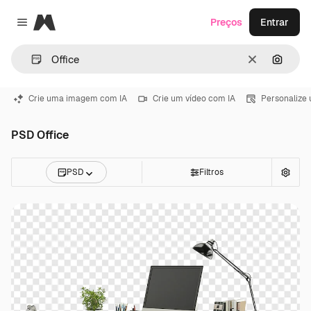
Magnific
Preços
Entrar
Close menu
Limpar
Pesqui
Crie uma imagem com IA
Crie um vídeo com IA
Personalize
PSD Office
PSD
Filtros