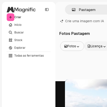
Criar
Crie uma imagem com IA
Início
Buscar
Fotos Pastagem
Stock
Fotos
Licença
Explorar
Todas as imagens
Todas as ferramentas
Vetores
Ilustrações
Fotos
PSD
Modelos
Mockups
Vídeos
Clipes de vídeo
Animações
Modelos de vídeos
Ícones
Modelos 3D
Fontes