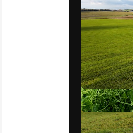
A plataforma cr
seu melhor trab
assinantes entr
agências e estú
Português
Copyright © 2010