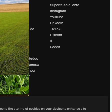
Preços
Suporte ao cliente
Sobre nós
Instagram
Reviews
YouTube
Emprego
LinkedIn
Tendências de
TikTok
pesquisa
Discord
Blog
X
Eventos
Reddit
es
Slidesgo
Vender conteúdo
Sala de imprensa
Procurando por
magnific.ai?
ree to the storing of cookies on your device to enhance site