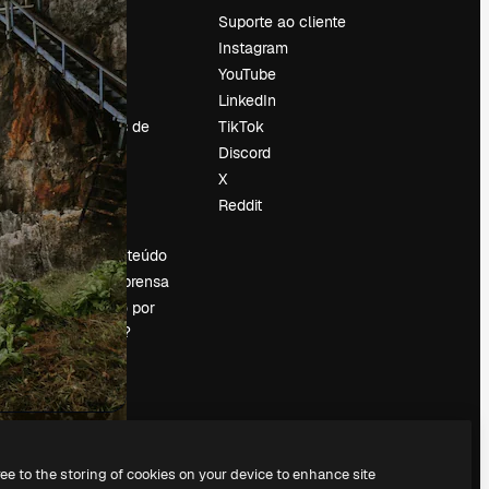
Preços
Suporte ao cliente
Sobre nós
Instagram
Reviews
YouTube
Emprego
LinkedIn
Tendências de
TikTok
pesquisa
Discord
Blog
X
Eventos
Reddit
es
Slidesgo
Vender conteúdo
Sala de imprensa
Procurando por
magnific.ai?
ree to the storing of cookies on your device to enhance site