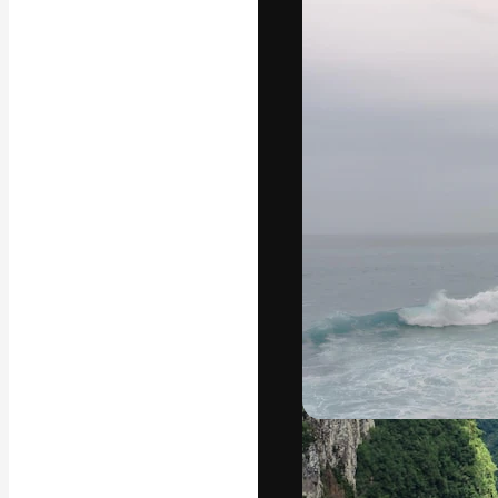
A plataforma cr
seu melhor trab
assinantes entr
agências e estú
Português
Copyright © 2010