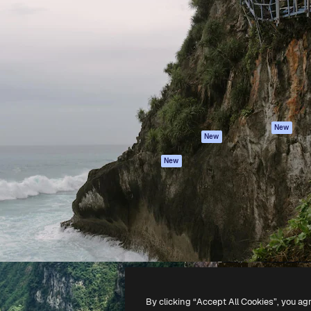
iativa para você direcionar
Spaces
Academy
alho. Mais de 1 milhão de
Assistente de IA
Documentação
e criativos, empresas,
Gerador de
Atendimento
dios.
imagens
Termos e
Gerador de vídeos
condições
Texto para voz
Política de
privacidade
Conteúdo de stock
Originais
MCP para
New
New
Claude/ChatGPT
Política de cooki
Agentes
Central de
New
confiabilidade
API
Afiliados
App móvel
Empresas
Todas as
ferramentas
-
2026
Freepik Company S.L.U.
Todos os direitos reservados
.
By clicking “Accept All Cookies”, you ag