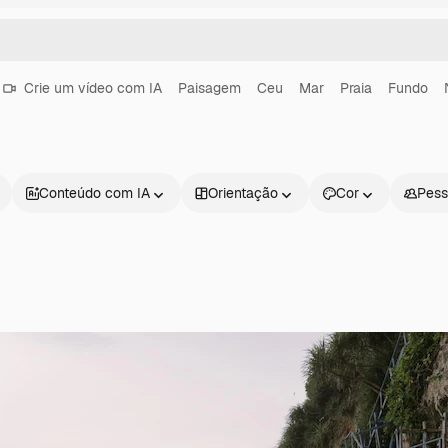
Crie um vídeo com IA
Paisagem
Ceu
Mar
Praia
Fundo
Conteúdo com IA
Orientação
Cor
Pess
Produtos
Começar