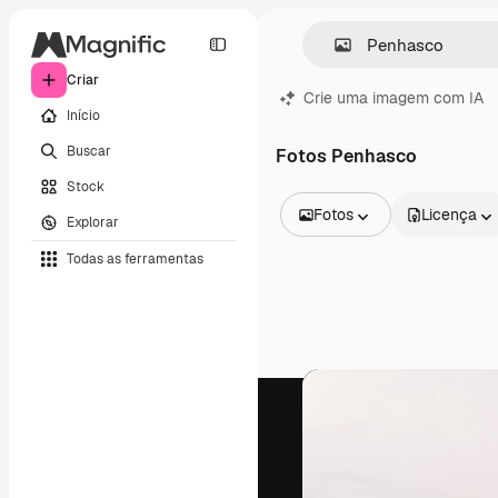
Criar
Crie uma imagem com IA
Início
Buscar
Fotos Penhasco
Stock
Fotos
Licença
Explorar
Todas as imagens
Todas as ferramentas
Vetores
Ilustrações
Fotos
PSD
Modelos
Mockups
Vídeos
Clipes de vídeo
Animações
Modelos de vídeos
Ícones
Modelos 3D
Fontes