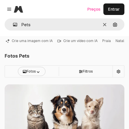
Magnific
Preços
Entrar
Close menu
Limpar
Pesqui
Crie uma imagem com IA
Crie um vídeo com IA
Praia
Natal
Fotos Pets
Fotos
Filtros