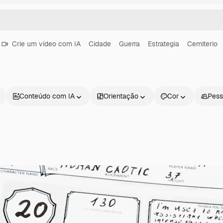
Crie um vídeo com IA
Cidade
Guerra
Estrategia
Cemiterio
Conteúdo com IA
Orientação
Cor
Pess
Produtos
Começar