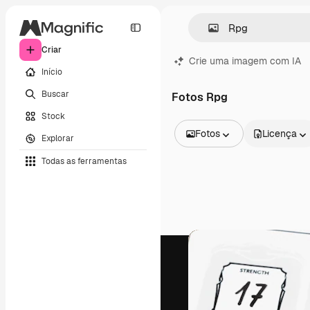
Criar
Crie uma imagem com IA
Início
Buscar
Fotos Rpg
Stock
Fotos
Licença
Explorar
Todas as imagens
Todas as ferramentas
Vetores
Ilustrações
Fotos
PSD
Modelos
Mockups
Vídeos
Clipes de vídeo
Animações
Modelos de vídeos
Ícones
Modelos 3D
Fontes