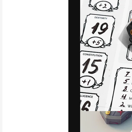
A plataforma cr
seu melhor trab
assinantes entr
agências e estú
Português
Copyright © 2010