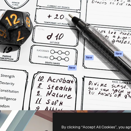
iativa para você direcionar
Spaces
Academy
alho. Mais de 1 milhão de
Assistente de IA
Documentação
e criativos, empresas,
Gerador de
Atendimento
dios.
imagens
Termos e
Gerador de vídeos
condições
Texto para voz
Política de
privacidade
Conteúdo de stock
Originais
MCP para
New
New
Claude/ChatGPT
Política de cooki
Agentes
Central de
New
confiabilidade
API
Afiliados
App móvel
Empresas
Todas as
ferramentas
-
2026
Freepik Company S.L.U.
Todos os direitos reservados
.
By clicking “Accept All Cookies”, you ag