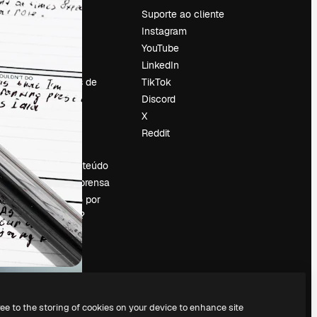
Preços
Suporte ao cliente
Sobre nós
Instagram
Reviews
YouTube
Emprego
LinkedIn
Tendências de
TikTok
pesquisa
Discord
Blog
X
Eventos
Reddit
es
Slidesgo
Vender conteúdo
Sala de imprensa
Procurando por
magnific.ai?
ree to the storing of cookies on your device to enhance site