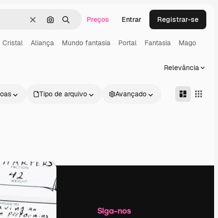
Preços
Entrar
Registrar-se
Limpar
Pesquisar por imagem
Buscar
Cristal
Aliança
Mundo fantasia
Portal
Fantasia
Mago
Relevância
oas
Tipo de arquivo
Avançado
Empresa
Siga-nos