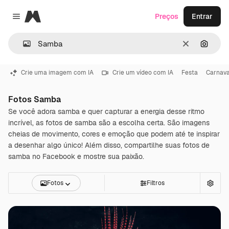
Magnific
Preços
Entrar
Close menu
Limpar
Pesqui
Crie uma imagem com IA
Crie um vídeo com IA
Festa
Carnava
Fotos Samba
Se você adora samba e quer capturar a energia desse ritmo
incrível, as fotos de samba são a escolha certa. São imagens
cheias de movimento, cores e emoção que podem até te inspirar
a desenhar algo único! Além disso, compartilhe suas fotos de
samba no Facebook e mostre sua paixão.
Fotos
Filtros