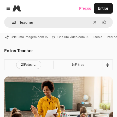
Magnific
Preços
Entrar
Close menu
Limpar
Pesqui
Crie uma imagem com IA
Crie um vídeo com IA
Escola
Intern
Fotos Teacher
Fotos
Filtros