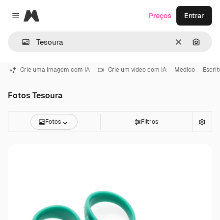
Magnific
Preços
Entrar
Close menu
Limpar
Pesqui
Crie uma imagem com IA
Crie um vídeo com IA
Medico
Escrit
Fotos Tesoura
Fotos
Filtros