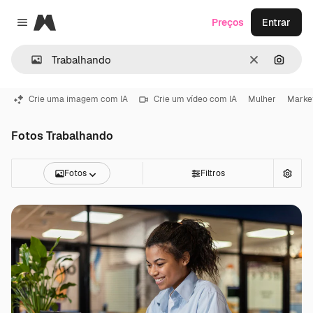
Magnific
Preços
Entrar
Close menu
Limpar
Pesqui
Crie uma imagem com IA
Crie um vídeo com IA
Mulher
Marke
Fotos Trabalhando
Fotos
Filtros