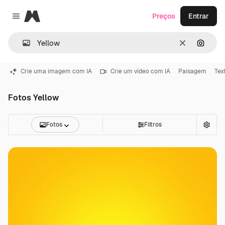
Magnific
Preços
Entrar
Close menu
Limpar
Pesqui
Crie uma imagem com IA
Crie um vídeo com IA
Paisagem
Tex
Fotos Yellow
Fotos
Filtros