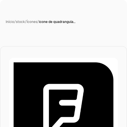
Início
/
stock
/
Ícones
/
ícone de quadrangula…