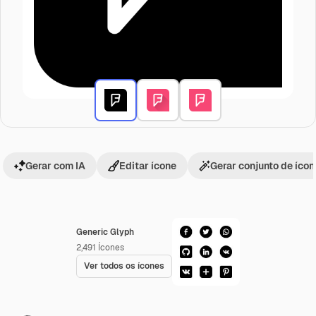
Gerar com IA
Editar ícone
Gerar conjunto de íco
Generic Glyph
2,491
Ícones
Ver todos os ícones