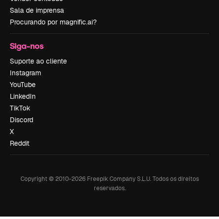
Sala de imprensa
Procurando por magnific.ai?
Siga-nos
Suporte ao cliente
Instagram
YouTube
LinkedIn
TikTok
Discord
X
Reddit
Copyright © 2010-
2026
Freepik Company S.L.U.
Todos os direitos
reservados
.