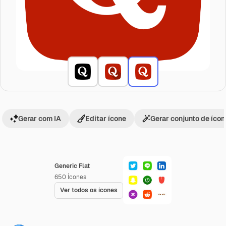
Gerar com IA
Editar ícone
Gerar conjunto de íco
Generic Flat
650
Ícones
Ver todos os ícones