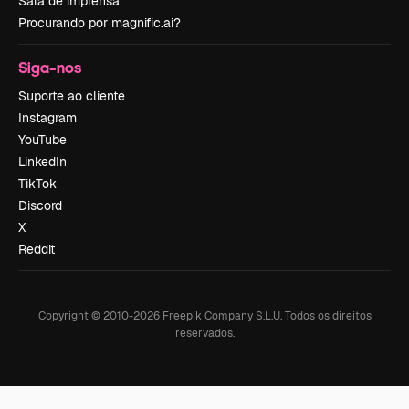
Sala de imprensa
Procurando por magnific.ai?
Siga-nos
Suporte ao cliente
Instagram
YouTube
LinkedIn
TikTok
Discord
X
Reddit
Copyright © 2010-
2026
Freepik Company S.L.U.
Todos os direitos
reservados
.