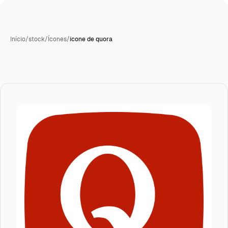
Início
/
stock
/
Ícones
/
ícone de quora