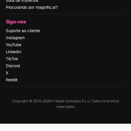
Sala de imprensa
Procurando por magnific.ai?
Siga-nos
Suporte ao cliente
Instagram
YouTube
LinkedIn
TikTok
Discord
X
Reddit
Copyright © 2010-
2026
Freepik Company S.L.U.
Todos os direitos
reservados
.