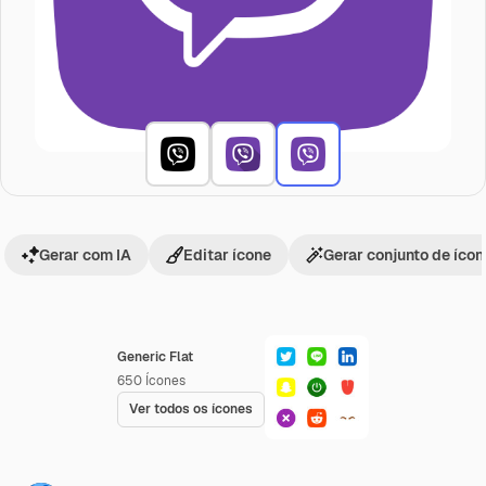
Gerar com IA
Editar ícone
Gerar conjunto de íco
Generic Flat
650
Ícones
Ver todos os ícones