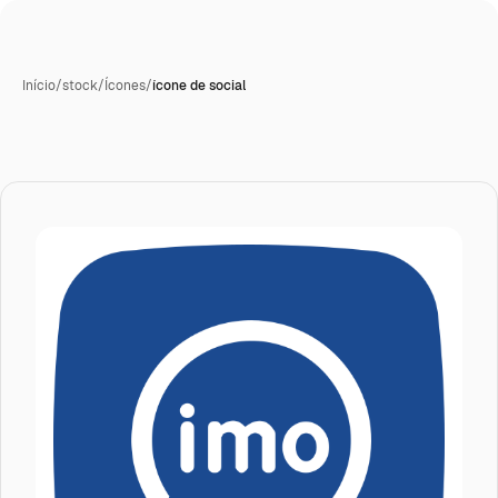
Início
/
stock
/
Ícones
/
ícone de social