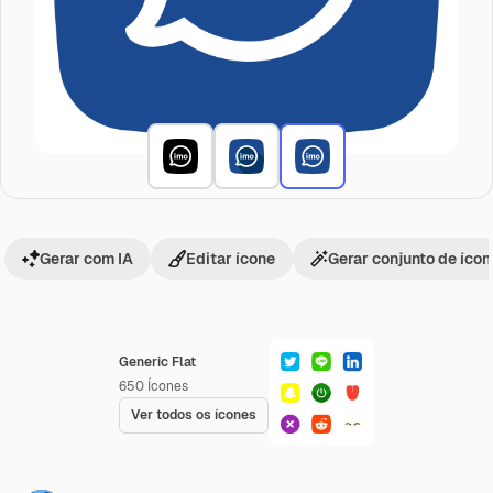
Gerar com IA
Editar ícone
Gerar conjunto de íco
Generic Flat
650
Ícones
Ver todos os ícones