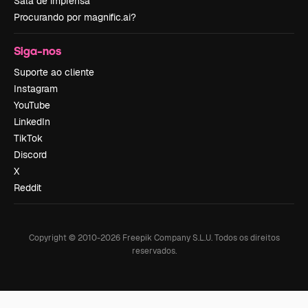
Sala de imprensa
Procurando por magnific.ai?
Siga-nos
Suporte ao cliente
Instagram
YouTube
LinkedIn
TikTok
Discord
X
Reddit
Copyright © 2010-
2026
Freepik Company S.L.U.
Todos os direitos
reservados
.