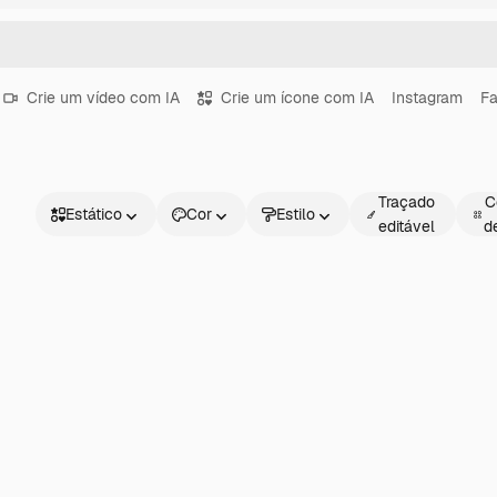
Crie um vídeo com IA
Crie um ícone com IA
Instagram
F
Traçado
C
Estático
Cor
Estilo
editável
d
Estático
Animado
Figurinha
Interface