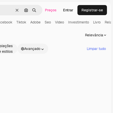
Preços
Entrar
Registrar-se
Limpar
Pesquisar por imagem
Buscar
acebook
Tiktok
Adobe
Seo
Video
Investimento
Livro
Relat
Relevância
oleções
Avançado
Limpar tudo
e estilos