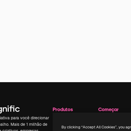
Produtos
Começar
iativa para você direcionar
Spaces
Academy
alho. Mais de 1 milhão de
Assistente de IA
Documentação
By clicking “Accept All Cookies”, you ag
e criativos, empresas,