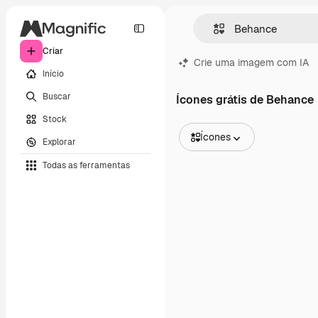
Criar
Crie uma imagem com IA
Início
Buscar
Ícones grátis de Behance
Stock
Ícones
Explorar
Todas as imagens
Todas as ferramentas
Vetores
Ilustrações
Fotos
PSD
Modelos
Mockups
Vídeos
Clipes de vídeo
Animações
Modelos de vídeos
Ícones
Modelos 3D
Fontes