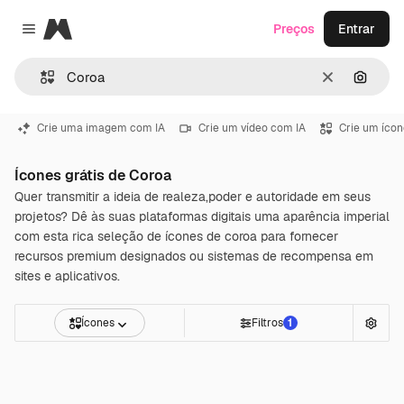
Magnific
Preços
Entrar
Close menu
Limpar
Pesqui
Crie uma imagem com IA
Crie um vídeo com IA
Crie um ícon
Ícones grátis de Coroa
Quer transmitir a ideia de realeza,poder e autoridade em seus
projetos? Dê às suas plataformas digitais uma aparência imperial
com esta rica seleção de ícones de coroa para fornecer
recursos premium designados ou sistemas de recompensa em
sites e aplicativos.
Ícones
Filtros
1