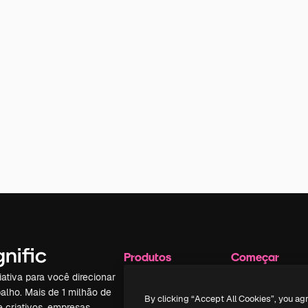
Produtos
Começar
iativa para você direcionar
Spaces
Academy
alho. Mais de 1 milhão de
Assistente de IA
Documentação
By clicking “Accept All Cookies”, you ag
e criativos, empresas,