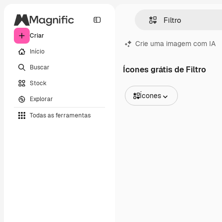
Criar
Crie uma imagem com IA
Início
Buscar
Ícones grátis de Filtro
Stock
Ícones
Explorar
Todas as imagens
Todas as ferramentas
Vetores
Ilustrações
Fotos
PSD
Modelos
Mockups
Vídeos
Clipes de vídeo
Animações
Modelos de vídeos
Ícones
Modelos 3D
Fontes