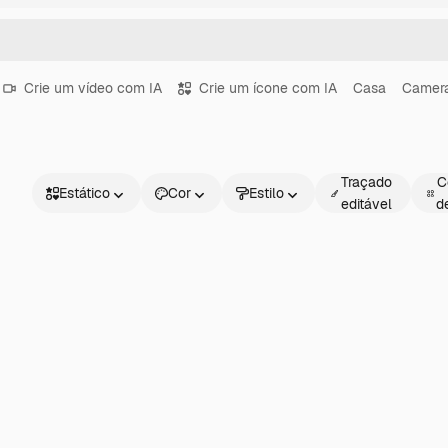
Crie um vídeo com IA
Crie um ícone com IA
Casa
Camer
Traçado
C
Estático
Cor
Estilo
editável
d
Estático
Animado
Figurinha
Interface