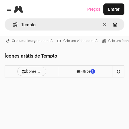
Magnific
Preços
Entrar
Close menu
Limpar
Pesqui
Crie uma imagem com IA
Crie um vídeo com IA
Crie um ícon
Ícones grátis de Templo
Ícones
Filtros
1