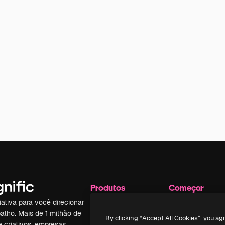
Produtos
Começar
iativa para você direcionar
Spaces
Academy
alho. Mais de 1 milhão de
Assistente de IA
Documentação
By clicking “Accept All Cookies”, you ag
e criativos, empresas,