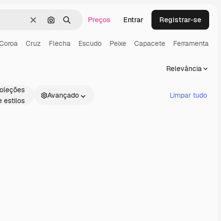
Preços
Entrar
Registrar-se
Limpar
Pesquisar por imagem
Buscar
Coroa
Cruz
Flecha
Escudo
Peixe
Capacete
Ferramenta
P
Relevância
oleções
Avançado
Limpar tudo
e estilos