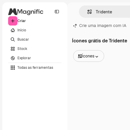
Criar
Crie uma imagem com IA
Início
Buscar
Ícones grátis de Tridente
Stock
Ícones
Explorar
Todas as imagens
Todas as ferramentas
Vetores
Ilustrações
Fotos
PSD
Modelos
Mockups
Vídeos
Clipes de vídeo
Animações
Modelos de vídeos
Ícones
Modelos 3D
Fontes