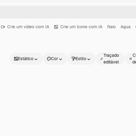
Crie um vídeo com IA
Crie um ícone com IA
Raio
Agua
Traçado
C
Estático
Cor
Estilo
editável
d
Estático
Animado
Figurinha
Interface