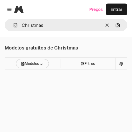
Magnific
Preços
Entrar
Close menu
Limpar
Pesqui
Modelos gratuitos de
Christmas
Modelos
Filtros