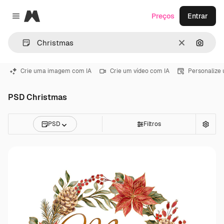
Magnific
Preços
Entrar
Close menu
Limpar
Pesqui
Crie uma imagem com IA
Crie um vídeo com IA
Personalize
PSD Christmas
PSD
Filtros