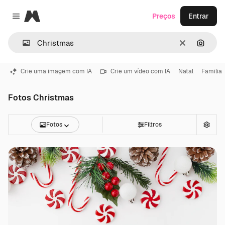
Magnific
Preços
Entrar
Close menu
Limpar
Pesqui
Crie uma imagem com IA
Crie um vídeo com IA
Natal
Familia
Fotos Christmas
Fotos
Filtros