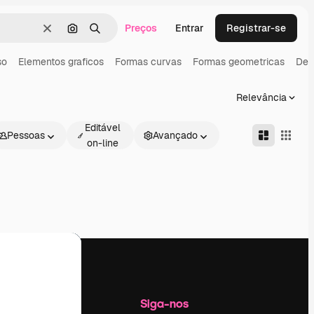
Preços
Entrar
Registrar-se
Limpar
Pesquisar por imagem
Buscar
so
Elementos graficos
Formas curvas
Formas geometricas
Des
Relevância
Editável
Pessoas
Avançado
on-line
Empresa
Siga-nos