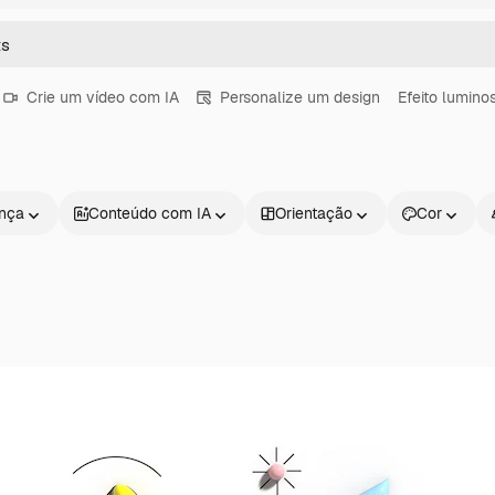
Crie um vídeo com IA
Personalize um design
Efeito lumino
ença
Conteúdo com IA
Orientação
Cor
Produtos
Começar