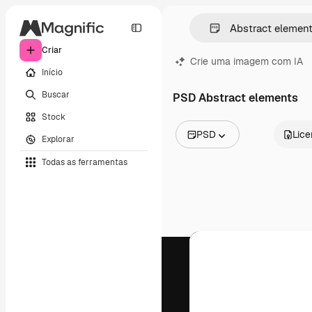
Criar
Crie uma imagem com IA
Início
Buscar
PSD Abstract elements
Stock
PSD
Lic
Explorar
Todas as imagens
Todas as ferramentas
Vetores
Ilustrações
Fotos
PSD
Modelos
Mockups
Vídeos
Clipes de vídeo
Animações
Modelos de vídeos
Ícones
Modelos 3D
Fontes