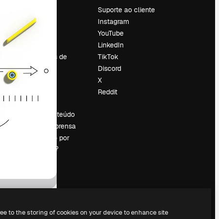
Preços
Suporte ao cliente
Sobre nós
Instagram
Reviews
YouTube
Emprego
LinkedIn
Tendências de
TikTok
pesquisa
Discord
Blog
X
Eventos
Reddit
es
Slidesgo
Vender conteúdo
Sala de imprensa
Procurando por
magnific.ai?
ree to the storing of cookies on your device to enhance site