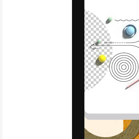
A plataforma cr
seu melhor trab
assinantes entr
agências e estú
Português
Copyright © 2010