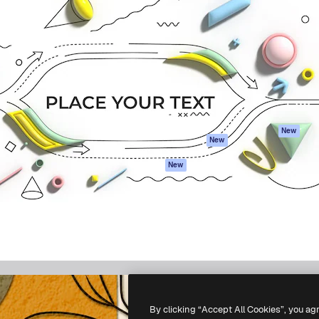
iativa para você direcionar
Spaces
Academy
alho. Mais de 1 milhão de
Assistente de IA
Documentação
e criativos, empresas,
Gerador de
Atendimento
dios.
imagens
Termos e
Gerador de vídeos
condições
Texto para voz
Política de
privacidade
Conteúdo de stock
Originais
MCP para
New
New
Claude/ChatGPT
Política de cooki
Agentes
Central de
New
confiabilidade
API
Afiliados
App móvel
Empresas
Todas as
ferramentas
-
2026
Freepik Company S.L.U.
Todos os direitos reservados
.
By clicking “Accept All Cookies”, you ag