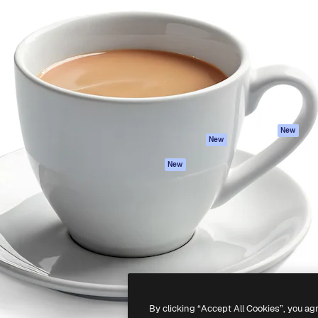
iativa para você direcionar
Spaces
Academy
alho. Mais de 1 milhão de
Assistente de IA
Documentação
e criativos, empresas,
Gerador de
Atendimento
dios.
imagens
Termos e
Gerador de vídeos
condições
Texto para voz
Política de
privacidade
Conteúdo de stock
Originais
MCP para
New
New
Claude/ChatGPT
Política de cooki
Agentes
Central de
New
confiabilidade
API
Afiliados
App móvel
Empresas
Todas as
ferramentas
-
2026
Freepik Company S.L.U.
Todos os direitos reservados
.
By clicking “Accept All Cookies”, you ag