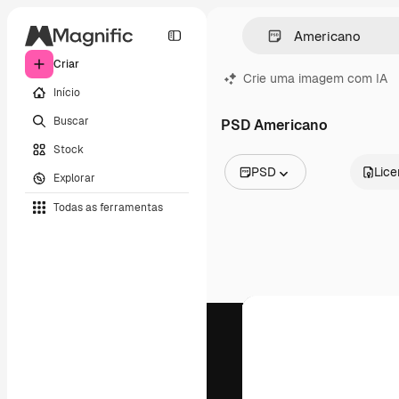
Criar
Crie uma imagem com IA
Início
Buscar
PSD Americano
Stock
PSD
Lic
Explorar
Todas as imagens
Todas as ferramentas
Vetores
Ilustrações
Fotos
PSD
Modelos
Mockups
Vídeos
Clipes de vídeo
Animações
Modelos de vídeos
Ícones
Modelos 3D
Fontes