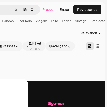
Preços
Entrar
Registrar-se
Limpar
Pesquisar por imagem
Buscar
Caneca
Escritorio
Viagem
Leite
Ferias
Vintage
Grao cafe
Relevância
Editável
Pessoas
Avançado
on-line
Empresa
Siga-nos