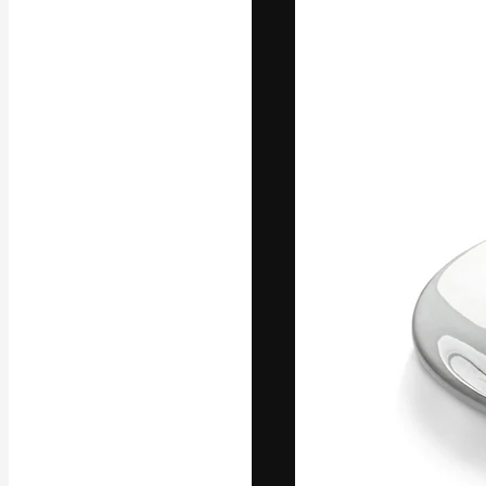
A plataforma cr
seu melhor trab
assinantes entr
agências e estú
Português
Copyright © 2010