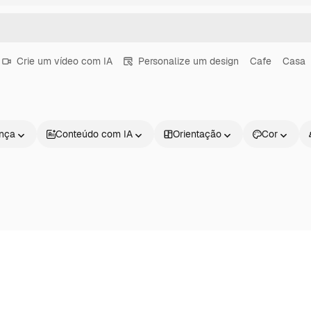
Crie um vídeo com IA
Personalize um design
Cafe
Casa
ença
Conteúdo com IA
Orientação
Cor
Produtos
Começar