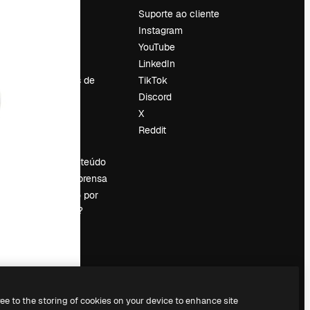
Preços
Suporte ao cliente
Sobre nós
Instagram
Reviews
YouTube
Emprego
LinkedIn
Tendências de
TikTok
pesquisa
Discord
Blog
X
Eventos
Reddit
es
Slidesgo
Vender conteúdo
Sala de imprensa
Procurando por
magnific.ai?
ree to the storing of cookies on your device to enhance site