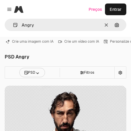
Magnific
Preços
Entrar
Close menu
Limpar
Pesqui
Crie uma imagem com IA
Crie um vídeo com IA
Personalize
PSD Angry
PSD
Filtros