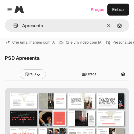
Magnific
Preços
Entrar
Close menu
Limpar
Pesqui
Crie uma imagem com IA
Crie um vídeo com IA
Personalize
PSD Apresenta
PSD
Filtros